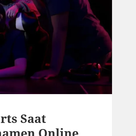
rts Saat
namen Online