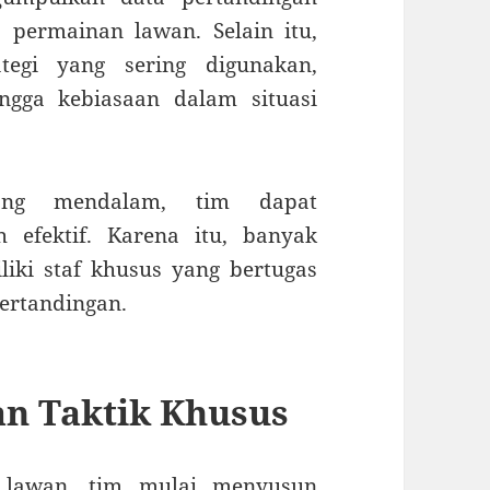
permainan lawan. Selain itu,
tegi yang sering digunakan,
ngga kebiasaan dalam situasi
ang mendalam, tim dapat
 efektif. Karena itu, banyak
liki staf khusus yang bertugas
ertandingan.
an Taktik Khusus
 lawan, tim mulai menyusun