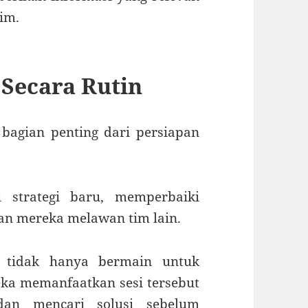
im.
 Secara Rutin
 bagian penting dari persiapan
i strategi baru, memperbaiki
n mereka melawan tim lain.
l tidak hanya bermain untuk
eka memanfaatkan sesi tersebut
dan mencari solusi sebelum