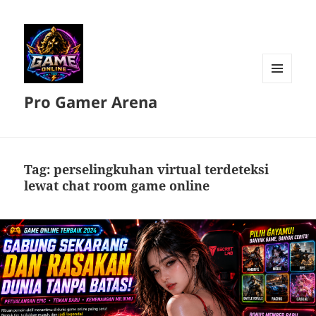
MENU
Pro Gamer Arena
DAN
WIDGET
Tag:
perselingkuhan virtual terdeteksi
lewat chat room game online