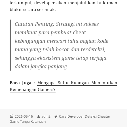
terkumpul, developer akan menjatuhkan hukuman
blokir secara serentak.
Catatan Penting:
Strategi ini sukses
membuat para pembuat
cheat
kebingungan mencari tahu bagian kode
mana yang telah bocor dan terdeteksi,
sehingga ekosistem game tetap terjaga
dalam jangka panjang.
Baca Juga
:
Mengapa Suhu Ruangan Menentukan
Kemenangan Gamers?
Diposkan
Penulis
Tag
2026-05-16
adm2
Cara Developer Deteksi Cheater
pada
Game Tanpa Ketahuan