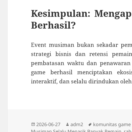
Kesimpulan: Mengapa
Berhasil?
Event musiman bukan sekadar pema
strategi bisnis dan retensi pemain
pembatasan waktu dan penawaran 
game berhasil menciptakan ekos
interaktif, dan selalu dirindukan ol
Diposkan
Penulis
Tag
2026-06-27
adm2
komunitas game 
pada
Musiman Selalu Menarik Banyak Pemain
,
rah