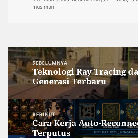
musiman
Navigasi
pos
SEBELUMNYA
Teknologi Ray Tracing 
Pos
Generasi Terbaru
sebelumnya:
BERIKUT
Cara Kerja Auto-Reconnec
Pos
Terputus
berikutnya: