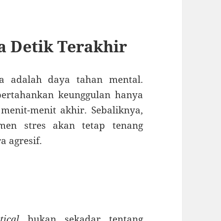
a Detik Terakhir
ya adalah daya tahan mental.
pertahankan keunggulan hanya
menit-menit akhir. Sebaliknya,
men stres akan tetap tenang
 agresif.
tical
bukan sekadar tentang