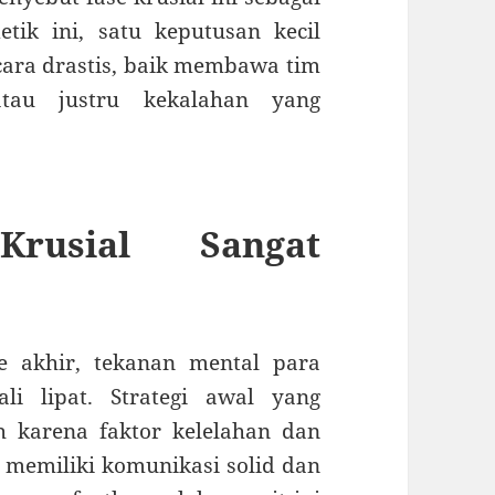
etik ini, satu keputusan kecil
ara drastis, baik membawa tim
tau justru kekalahan yang
rusial Sangat
e akhir, tekanan mental para
li lipat. Strategi awal yang
h karena faktor kelelahan dan
g memiliki komunikasi solid dan