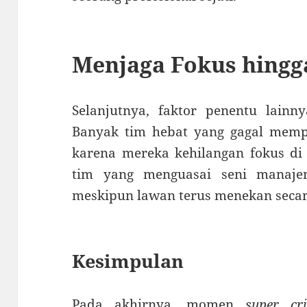
Menjaga Fokus hingg
Selanjutnya, faktor penentu lainn
Banyak tim hebat yang gagal mem
karena mereka kehilangan fokus di 
tim yang menguasai seni manaje
meskipun lawan terus menekan secara
Kesimpulan
Pada akhirnya, momen
super cri