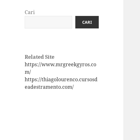
Cari
CARI
Related Site
https://www.mrgreekgyros.co
m/
https://thiagolourenco.cursosd
eadestramento.com/